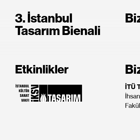
3. İstanbul
Bi
Tasarım Bienali
Bi
Etkinlikler
İTÜ 
İhsan
Fakül