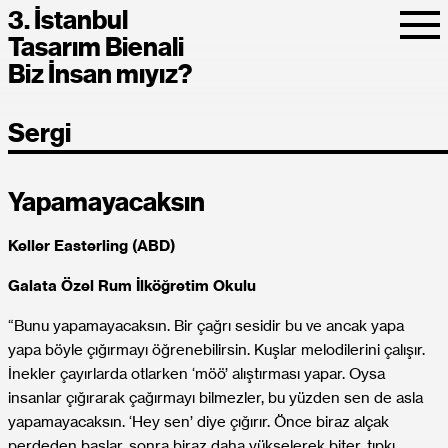
3. İstanbul
Tasarım Bienali
Biz İnsan mıyız?
Sergi
Yapamayacaksın
Keller Easterling (ABD)
Galata Özel Rum İlköğretim Okulu
“Bunu yapamayacaksın. Bir çağrı sesidir bu ve ancak yapa
yapa böyle çığırmayı öğrenebilirsin. Kuşlar melodilerini çalışır.
İnekler çayırlarda otlarken ‘möö’ alıştırması yapar. Oysa
insanlar çığırarak çağırmayı bilmezler, bu yüzden sen de asla
yapamayacaksın. ‘Hey sen’ diye çığırır. Önce biraz alçak
perdeden başlar, sonra biraz daha yükselerek biter, tıpkı