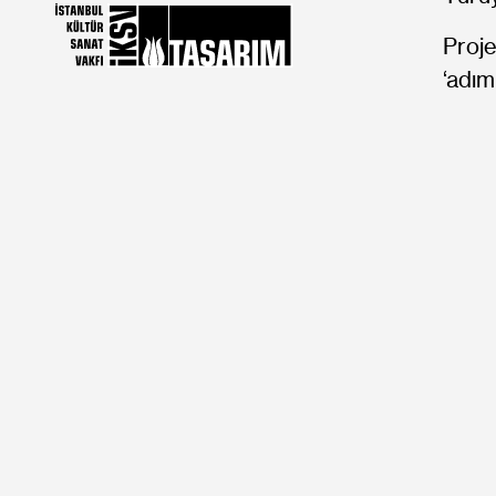
Proje
‘adım