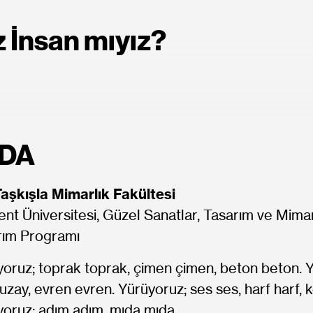
z İnsan mıyız?
IDA
Taşkışla Mimarlık Fakültesi
nt Üniversitesi, Güzel Sanatlar, Tasarım ve Mimarl
rım Programı
oruz; toprak toprak, çimen çimen, beton beton. Y
uzay, evren evren. Yürüyoruz; ses ses, harf harf, 
yoruz; adım adım, mıda mıda…