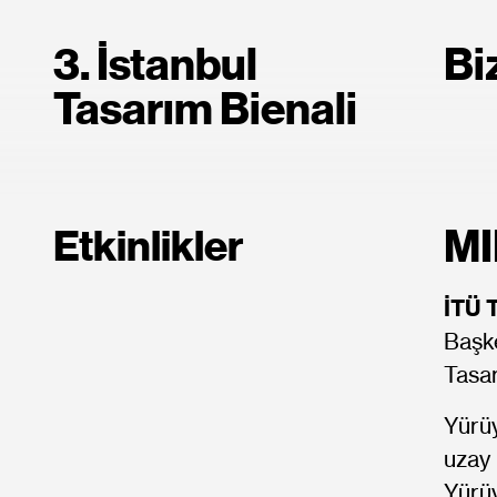
3. İstanbul
Bi
Tasarım Bienali
M
Etkinlikler
İTÜ 
Başke
Tasa
Yürüy
uzay 
Yürü