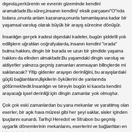
dışında,yerkürenin ve evrenin gizeminde kendini
aramaktadır.Bu süreç,insanın kendini/ eksik parçasını’’O’’nda
bulana ,onunla anlam kazanana,onunla tamamlayana kadar bir
yaşamsal varoluş olarak büyük bir arayış sürecine dönüşür.
İnsanlığın gerçek iradesi dışındaki iradeler, bugün şiddetli yok
edilişlere uğratılan coğrafyalarda, insanın kendini ’’orada’’
bulma hakkını, dingin bir burada ve uzun bir şimdide yaşama
hakkını da elinden almaktadır.Bu yaşamdaki dingin varoluş ve
aidiyetler yalnızca geçmiş zamanları anımsayan bilinçlerde mi
saklanacak? Yitip gidenler arayışın derinliğini, bu arayışlardaki
güçlü bağlantıların,ilişkilerin öykülerini de yanlarında
götürmektedir.İnsanlığın ve bireyin bugün ki kaosta kendini
arayacağı içsel derinliği için dingin zamanlar yok olmuştur.
Çok çok eski zamanlardan bu yana mekanlar ve yaratılmış olan
eserler; bir açık hava müzesi gibi her şeyi saklar, sisler içinden
ipuçlarını sunardı. Tarihçi Heredot ve Strabon bu geçmiş
uygarlık dönemlerinin mekanlarını, eserlerini ve bağlantıları en